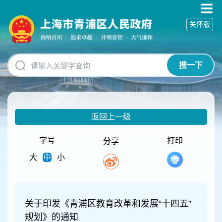
无
障
关怀版
碍
操
作
说
搜一下
明
跳
转
到
网
返回上一级
站
导
航
字号
打印
分享
区
大
中
小
跳
转
到
主
要
关于印发《青浦区教育改革和发展“十四五”
内
规划》的通知