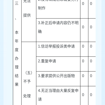
无法
三
0
0
0
制作
提供
、
3.
补正后申请内容仍不明
0
0
0
确
本
年
1.
信访举报投诉类申请
0
0
0
度
办
2.
重复申请
0
0
0
理
（五）
结
3.
要求提供公开出版物
0
0
0
不予
果
4.
无正当理由大量反复申
0
0
0
处理
请