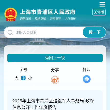
无
障
关怀版
碍
操
作
说
搜一下
明
跳
转
到
网
返回上一级
站
导
航
字号
打印
分享
区
大
中
小
跳
转
到
主
要
2025年上海市青浦区退役军人事务局 政府
内
信息公开工作年度报告