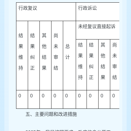
行政复议
行政诉讼
未经复议直接起诉
结
结
其
尚
结
结
其
尚
果
果
他
未
总
果
果
他
未
总
维
纠
结
审
计
维
纠
结
审
计
持
正
果
结
持
正
果
结
0
0
0
0
0
0
0
0
0
0
五、
主要问题和改进措施