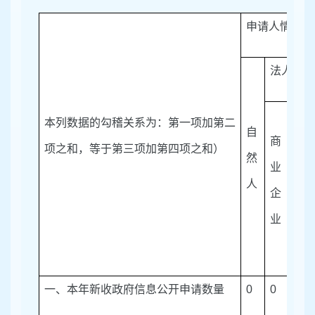
申请人情况
法人或其
本列数据的勾稽关系为：第一项加第二
自
商
科
项之和，等于第三项加第四项之和）
然
业
研
人
企
机
业
构
一、本年新收政府信息公开申请数量
0
0
0