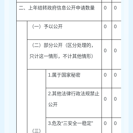
二、上年结转政府信息公开申请数量
0
0
0
（一）予以公开
0
0
0
（二）部分公开（区分处理的，
0
0
0
只计这一情形，不计其他情形）
1.
属于国家秘密
0
0
0
2.
其他法律行政法规禁止
0
0
0
公开
3.
危及
“
三安全一稳定
”
0
0
0
（三）