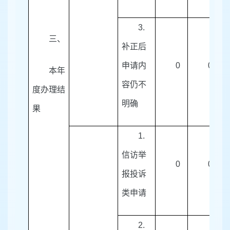
3.
三
、
补正后
申请内
0
0
本年
容仍不
度办理结
明确
果
1.
信访举
0
0
报投诉
类申请
2.