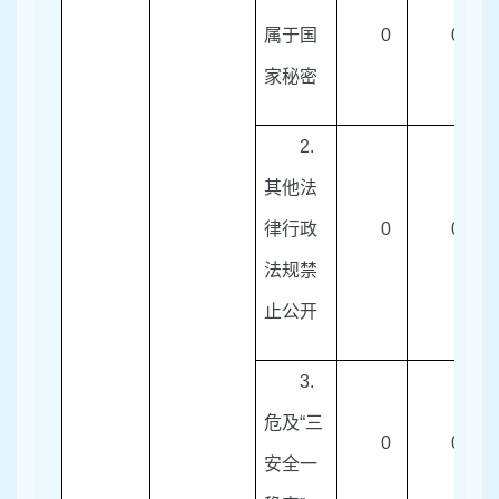
属于国
0
0
家秘密
2.
其他法
律行政
0
0
法规禁
止公开
3.
危及
“
三
0
0
安全一