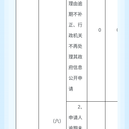
理由逾
期不补
正、行
0
0
政机关
不再处
理其政
府信息
公开申
请
2
、
申请人
（六）
逾期未