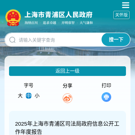
无
障
关怀版
碍
操
作
说
搜一下
明
跳
转
到
网
返回上一级
站
导
航
字号
打印
分享
区
大
中
小
跳
转
到
主
要
2025年上海市青浦区司法局政府信息公开工
内
作年度报告