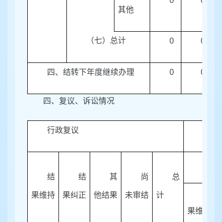
0
0
其他
（七）总计
0
0
四、结转下年度继续办理
0
0
四、复议、诉讼情况
行政复议
行政
未经
结
结
其
尚
总
结
果维持
果纠正
他结果
未审结
计
果维持