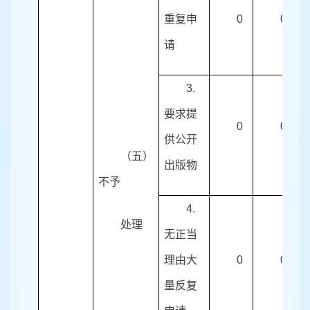
重复申
0
0
请
3.
要求提
0
0
供公开
（五）
出版物
不予
4.
处理
无正当
理由大
0
0
量反复