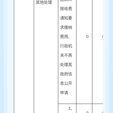
其他处理
按收费
通知要
求缴纳
费用、
0
0
行政机
关不再
处理其
政府信
息公开
申请
3
、