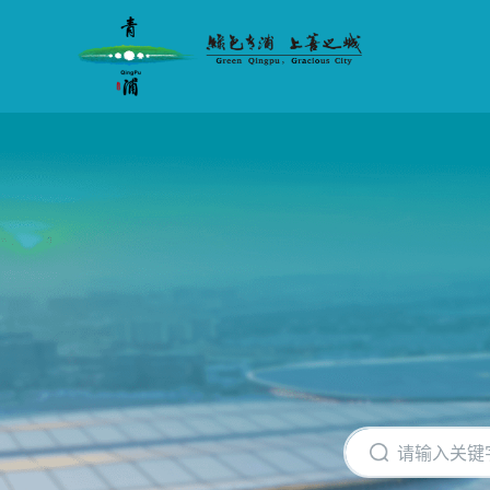
无
障
碍
操
作
说
明
跳
转
到
网
站
导
航
区
跳
转
到
主
要
内