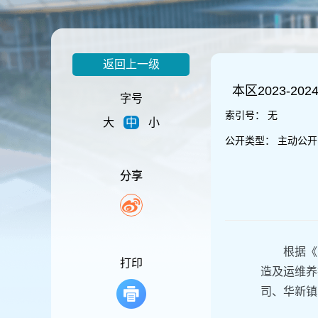
容
区
域
返回上一级
本区2023-
字号
索引号：
无
大
中
小
公开类型：
主动公开
分享
根据《
打印
造及运维养
司、华新镇