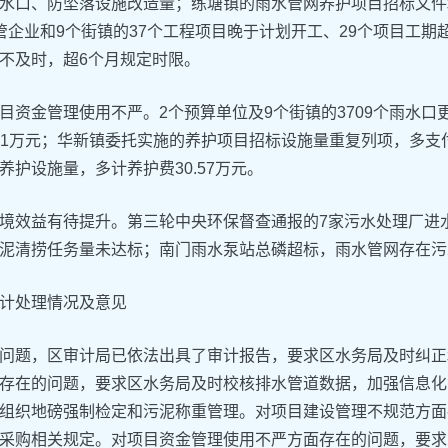
水口、防坠落设施改造量；练塘镇的雨水管网养护项目招标文件
管企业和9个街镇的37个工程项目晚于计划开工、29个项目工期
不及时，超6个月规定时限。
目资金管理使用不严。2个预算单位及9个街镇的3709个雨水
2.71万元；华新镇委托实施的养护项目招标设施量重复列项，多支
养护设施量，多计养护费30.57万元。
境效益有待提升。第三轮中央环保督查通报的7家污水处理厂进
泥清捞任务量未达标；南门雨水泵站总磷超标，雨水管网存在污
计处理情况及意见
问题，区审计局已依法出具了审计报告，要求区水务局及时纠正
存在的问题，要求区水务局及时校核排水管道数据，加强信息化
组织地磅强制检定和污泥称重管理。对项目建设管理不规范方面
采购相关规定。对项目资金管理使用不严方面存在的问题，要求