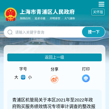
无
障
关怀版
碍
操
作
说
搜一下
明
跳
转
到
网
返回上一级
站
导
航
字号
打印
分享
区
大
中
小
跳
转
到
主
要
青浦区机管局关于本区2021年至2022年政
内
府购买服务绩效情况专项审计调查的整改报