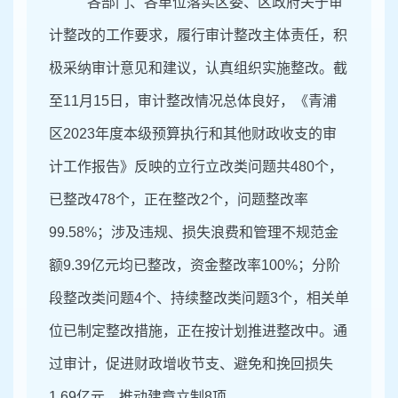
各部门、各单位落实区委、区政府关于审
计整改的工作要求，履行审计整改主体责任，积
极采纳审计意见和建议，认真组织实施整改。截
至
1
1
月
15日，审计整改情况总体良好，《青浦
区
2023年度本级预算执行和其他财政收支的审
计工作报告》反映的立行
立改类问题共
480个，
已整改47
8
个，正在整改
2
个，问题整改率
99.
5
8%；涉及违规、损失浪费和管理不规范金
额9.39亿元
均
已整改，资金整改率
100
%
；分阶
段整改类问题
4个、持续整改类问题3个，相关单
位已制定整改措施，正在按计划推进整改中。
通
过审计，促进财政增收节支、避免和挽回损失
1.69亿元
，推动建
章立制
8项。