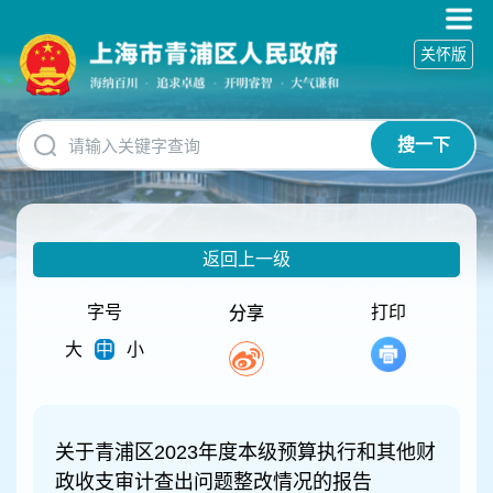
无
障
关怀版
碍
操
作
说
搜一下
明
跳
转
到
网
返回上一级
站
导
航
字号
打印
分享
区
大
中
小
跳
转
到
主
要
关于青浦区2023年度本级预算执行和其他财
内
政收支审计查出问题整改情况的报告