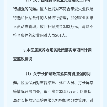
（
3）关于困难群体就业兜底帮扶工作有
待加强的问题。
区人社局对不符合享受失业保险
待遇和补贴条件的人员进行清理，加强就业
困难
人员动态管理，收回补贴资金
0.83万元
，清退不
符合条件的就业困难人员
201人。
3.
本区居家养老服务政策落实专项审计调
查整改情况
（
1）关于长
护险政策落实有待加强的问
题。
区医保局对
重复结算、死亡人员、打卡异常
等情况开展自查
，追回资金
33.53
万元
；区医保
局对
长护险定点护理服务机构加强
分类管理，对