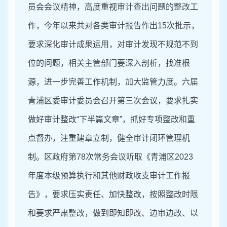
员会会议精神，高度重视审计查出问题的整改工
作，今年以来共对各类审计报告作出
15次
批示，
要求
深化审计成果运用
，对审计发现不规范不到
位的问题，相关主管部门要深入剖析，找准根
源，进一步完善工作机制，加大监管力度。六届
青浦区委审计委员会召开第三次会议，要求扎实
做好审计整改
“下半篇文章”，抓好
专项整改
和重
点督办，注重建章立制，健全审计闭环管理机
制。区政府第
78次常务会议听取
《青浦区
2023
年度本级预算执行和其他财政收支
审计工作报
告》，要求压实责任、加快整改，按照整改时限
和要求严肃整改，做到即知即改、边审边改、以