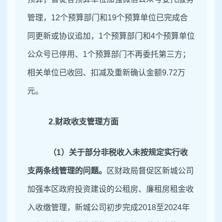
管理，
12
个预算部门和
19
个预算单位已完成合
同更新或协议追加，
1
个预算部门和
4
个预算单位
公众号已停用、
1
个预算部门不再委托第三方；
相关单位已收回、扣减及重新确认金额
9
.
72
万
元
。
2
.财政收支管理方面
（
1
）关于
部分非税收入
未按规定实行收
支两条线管理
的问题。
区财政局督促区新城公司
加强本区政府投资建设的公租房、廉租房租金收
入收缴管理，新城公司初步完成
2018
至
2024
年