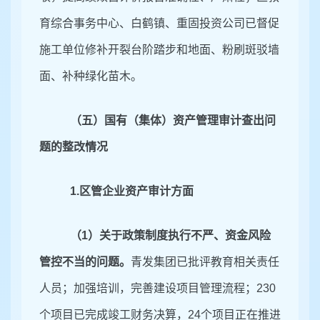
育综合事务中心、白鹤镇、重固投资公司已
督促
施工单位修补开裂
台阶踏步和地面、
粉刷斑驳墙
面、补种
绿化
苗木。
（五）国有（集体）资产管理审计查出问
题的整改情况
1
.
区管企业资产审计方面
（
1
）关于
政策制度执行不严、资金风险
管控不当
的问题。
青发集团已批评教育相关责任
人员；加强培训，完善建设项目管理流程；
230
个项目已完成竣工财务决算，
24
个项目正在推进