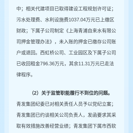
中；相关代建项目已取得建设工程规划许可证；
污水处理费、水利设施费
1037
.
04
万元已上缴区
财政；下属子公司制定《上海青浦自来水有限公
司押金管理办法》，未入账的押金已缴存公司账
户或退回。西虹桥公司、工业园区及下属子公司
已收回租金
796
.
36
万元，其余
11
.
31
万元已走法
律程序。
（
2
）关于
监管职能履行不到位
的问题。
青发集团纪委已对相关责任人员予以党纪立案；
青发集团已约谈相关公司负责人，发函要求其采
取有效措施改善经营业绩；青发集团下属市西软