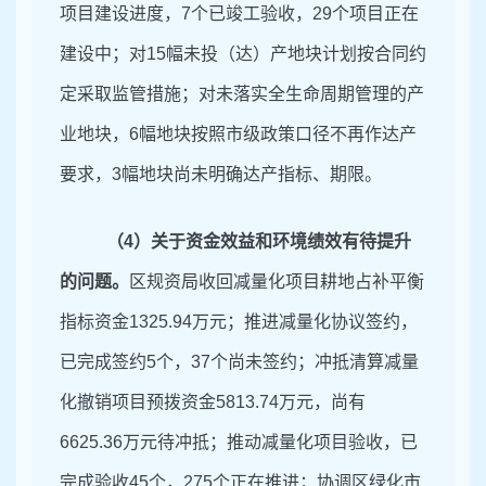
项目建
设进度，
7
个已竣工验收，
29
个项目正在
建设中；对
15
幅未投（达）产地块计划按合同约
定采取监管措施；对未落实全生命周期管理的产
业地块，
6
幅地块按照市级政策口径不再作达产
要求，
3
幅地块尚未明确达产指标、期限。
（
4
）关于资金效益和环境绩效有待提升
的问题。
区规资局
收回
减量化项目耕地占补平衡
指
标资金
1325
.
94
万元；
推进
减量化协议
签约，
已完成签约
5
个，
37
个尚未签约；冲抵清算
减量
化撤销项目
预拨资金
5813
.
74
万元，尚有
6625
.
36
万元待冲抵；推动减量化项目验收，已
完成验收
45
个，
275
个正在推进；协调区绿化市