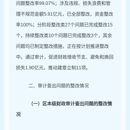
问题整改率
99
.
07
%
；
涉及违规、损失浪费和管
理不规范金额
5
.
91
亿元，已全部整改，资金整改
率
100
%
；
分阶段整改类
27
个问题已完成整改
15
个，持续整改类
10
个问题已完成整改
3
个，其余
问题均
已制定整改措施，正在按计划推进整改
中。
通过审计，促进财政增收节支、避免和挽回
损失
1
.
90
亿元，推动建章立制
11
项。
二、审计查出问题的整改情况
（一）区本级财政审计查出问题的整改情
况