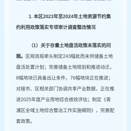
1
.
本区
2023
年至
2024
年土地资源节约集
约利用政策落实专项审计调查整改情况
（
1
）关于存量土地盘活政策未落实的问
题。
区规资局牵头制定
243
幅批而未供储备土地
盘活处置计划；完善储备土地规划和推进动迁，
8
幅地块已具备出让条件，
76
幅地块正在推进；
对接市、区相关部门协调共享产业数据，正在推
进
2025
年度产业用地综合绩效评估；制定《青
浦区全域土地综合整治工作实施细则》，完善配
套政策。