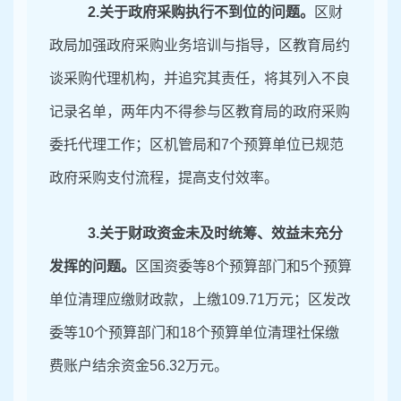
2
.关于政府采购执行不到位的问题。
区财
政局加强政府采购业务培训与指导，区教育局约
谈采购代理机构，并追究其责任，将其列入不良
记录名单，两年内不得参与区教育局的政府采购
委托代理工作；区机管局和
7
个预算单位已规范
政府采购支付流程，提高支付效率。
3
.
关于财政资金未及时统筹、效益未充分
发挥的问题。
区国资委等
8
个预算部门和
5
个预算
单位清理应缴财政款，上缴
109
.
71
万元；
区发改
委等
10
个预算部门和
18
个预算单位清理社保缴
费账户结余资金
56
.
32
万元。