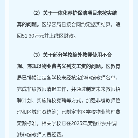
（
2
）
关于
一体化养护保洁项目未按实结
算的问题
。
区绿容局已按合同约定据实结算，追
回
51
.
30
万元并上缴区财政。
（
3
）
关于
部分学校编外教师使用不合
规、违规以物业费名义列支工资的问题
。
区教育
局已排摸锁定各学校未经核定的非编教师名单，
完成非编教师清退工作，并通过制定未来教师招
聘计划、实施跨校竞聘等方式，加强非编教师管
理和区域师资统筹；已制定本区学校物业管理费
定额标准，相关学校已在
2025
年度物业费中调
减非编教师人员经费。