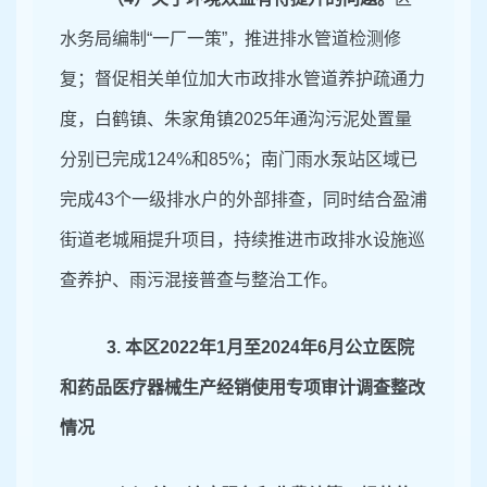
水务局编制
“一厂一策”，推进排水管道检测修
复；督促相关单位加大市政排水管道养护疏通力
度，白鹤镇、朱家角镇
2025
年通沟污泥处置量
分别已完成
124
%和
85
%；南门雨水泵站区域已
完成
43
个一级排水户的外部排查，同时结合盈浦
街道老城厢提升项目，持续推进市政排水设施巡
查养护、雨污混接普查与整治工作。
3
.
本区
2022
年
1
月至
2024
年
6
月公立医院
和药品医疗器械生产经销使用专项审计调查整改
情况