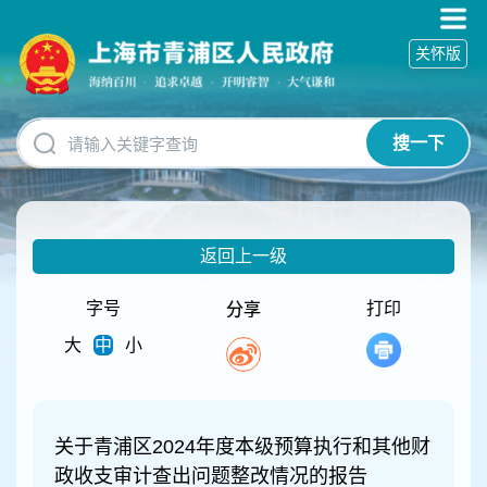
无
障
关怀版
碍
操
作
说
搜一下
明
跳
转
到
网
返回上一级
站
导
航
字号
打印
分享
区
大
中
小
跳
转
到
主
要
关于青浦区2024年度本级预算执行和其他财
内
政收支审计查出问题整改情况的报告