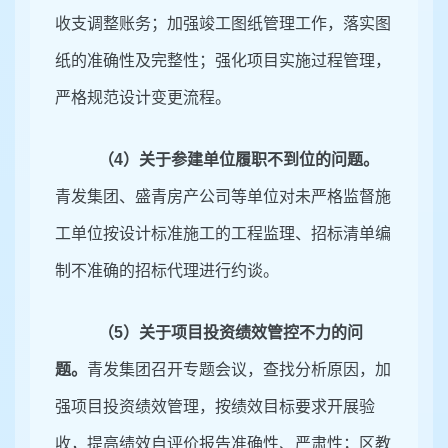
收支调整账务；加强竣工图纸管理工作，落实图
纸的准确性及完整性；强化项目实施过程管理，
严格规范设计变更流程。
（
4
）关于参建单位履职不到位的问题。
青发集团、盛青房产公司等单位
对
未严格监督施
工单位按设计标准施工
的工程监理、
招标清单编
制不准确的招标代理进行约谈。
（
5
）关于
项目投资绩效管控不力
的问
题。
青发集团
召开专题会议，查找分析原因，加
强项目投资绩效管理，
按绩效目标要求开展验
收
，
提高绩效自评价报告准确
性、
严肃性；
区教