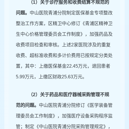
（
1
）关于诊疗服务和收费结算不规范的
问题
。
中山医院青浦分院制定医保基金专项整改
整治工作方案，区精卫中心修订《青浦区精神卫
生中心价格管理委员会工作制度》，加强药品及
收费项目检查和审核。上述
2
家医院涉及的重复
收费、超标准收费和多计价费用已按规定分类处
置，其中：上缴医保基金
22
.
45
万元，
退
回患者
5
.
99
万元
，
上缴
区
财政
25
.
63
万元。
（
2
）关于药品和医疗器械采购管理不规
范的问题。
中山医院青浦分院修订《医学装备管
理委员会工作制度》，加强医疗设备采购程序监
管；制定《中山医院青浦分院采购管理规定》，