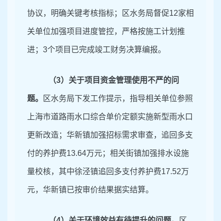
协议，明确关键考核指标；区水务局督促
12
家相
关单位加强项目进度管控，严格按施工计划推
进；
3
个项目已完成竣工财务决算编报。
（
3
）关于项目资金管理使用不严的问
题。
区水务局下发工作提示，指导相关单位参照
上海市道路雨水口综合单价定额实施新型雨水口
更新改造；华新镇加强招标需求审查，追回多支
付的养护费
13
.
64
万元
；相关街镇加强排水设施
量校核，其中徐泾镇追回多支付养护费
17
.
52
万
元，华新镇已按审价结果据实结算。
（
4
）关于环境效益有待提升的问题。
区