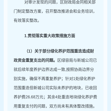
对审计发现的问题，区财政局
会同相关部
门制定整改方案，召开整改推进会和业务培训，
有效落实整改
。
1
.贯彻落实重大政策措施方面
（
1
）
关于
部分绿化
养护范围重迭
造成财
政资金重复支出
的问题。
区绿容局与新城公司已
就后续年度养护边界达成一致
,按照协商边界分
别实施，确保不再重复养护；针对
1
处绿化养护
范围重迭但新城公司实际未养护的地块，已收回
养护费
26
.
68
万元；其余
4
处重迭地块绿化养护费
用重复支付的问题，双方尚未有具体整改措施。