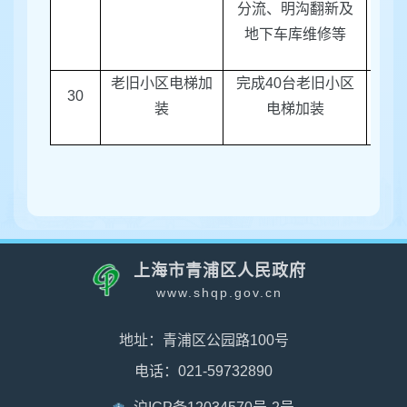
分流、明沟翻新及
地下车库维修等
老旧小区电梯加
完成
40
台老旧小区
30
区房
装
电梯加装
上海市青浦区人民政府
www.shqp.gov.cn
地址：青浦区公园路100号
电话：021-59732890