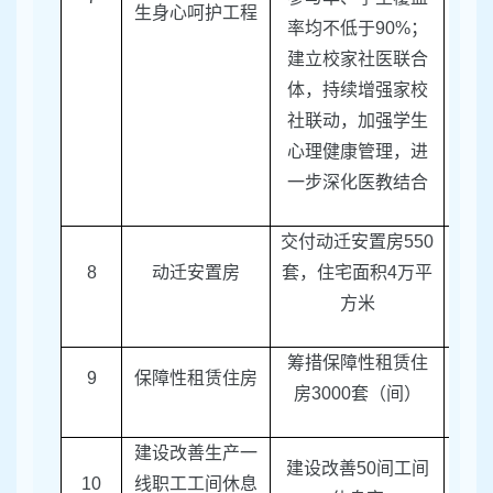
生身心呵护工程
率均不低于
90%
；
建立校家社医联合
体，持续增强家校
社联动，加强学生
心理健康管理，进
一步深化医教结合
交付动迁安置房
550
区征
8
动迁安置房
套，住宅面积
4
万平
方米
筹措保障性租赁住
9
保障性租赁住房
区房
房
3000
套（间）
建设改善生产一
建设改善
50
间工间
10
线职工工间休息
总