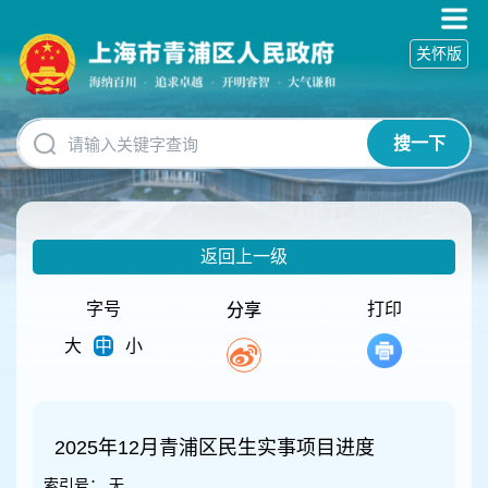
无
障
关怀版
碍
操
作
说
搜一下
明
跳
转
到
网
返回上一级
站
导
航
字号
打印
分享
区
大
中
小
跳
转
到
主
要
2025年12月青浦区民生实事项目进度
内
索引号：
无