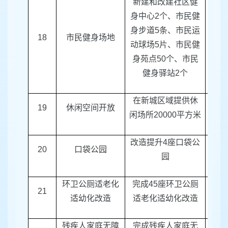
新建和改建社区健
身中心
2
个、市民健
身步道
5
条、市民运
18
市民健身场地
区体
动球场
5
片、市民健
身苑点
50
个、市民
健身驿站
2
个
在新城区域提供休
19
休闲空间开放
新城
闲场所
20000
平方米
改造提升
4
座口袋公
20
口袋公园
区绿
园
环卫公厕适老化
完成
45
座环卫公厕
21
区绿
适幼化改造
适老化适幼化改造
残疾人家庭无障
完成残疾人家庭无