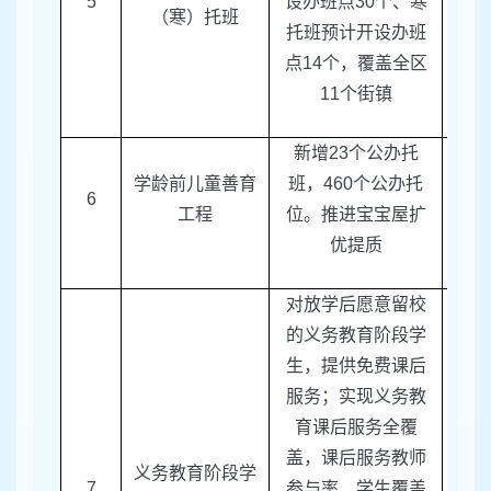
5
设办班点
30
个、寒
团
（寒）托班
托班预计开设办班
点
14
个，覆盖全区
11
个街镇
新增
23
个公办托
学龄前儿童善育
班，
460
个公办托
6
区教
工程
位。推进宝宝屋扩
优提质
对放学后愿意留校
的义务教育阶段学
生，提供免费课后
服务；实现义务教
育课后服务全覆
盖，课后服务教师
义务教育阶段学
7
参与率、学生覆盖
区教