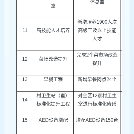
休息室
室
新增培养
1900
人次
11
高技能人才培养
高级工及以上技能
区人
人才
完成
2
个菜市场改造
12
菜场改造提升
区商
提升
13
早餐工程
新增早餐网点
24
个
区商
村卫生站（室）
对全区
12
家村卫生
14
区卫
标准化提升工程
室进行标准化修缮
15
AED
设备增配
增配
AED
设备
150
台
区卫