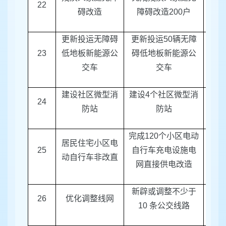
22
区
碍改造
障碍改造
200
户
更新投运无障碍
更新投运
50
辆无障
23
低地板新能源公
碍低地板新能源公
区建
交车
交车
建设社区微型消
建设
4
个社区微型消
消防
24
防站
防站
完成
120
个小区电动
居民住宅小区电
区电
25
自行车充电设施电
动自行车非改直
行车
网直接供电改造
新辟或调整不少于
26
优化调整线网
区建
10
条公交线路