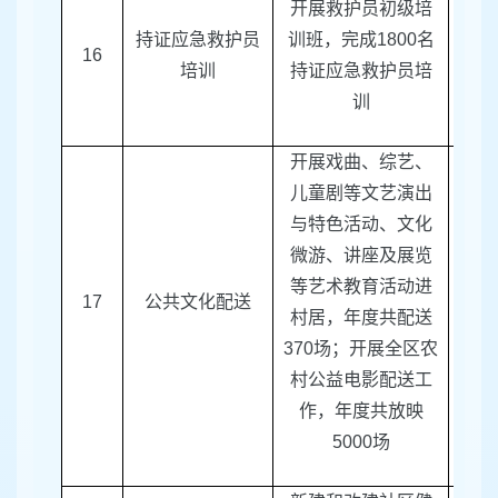
开展救护员初级培
持证应急救护员
训班，完成
1800
名
区红
16
培训
持证应急救护员培
训
开展戏曲、综艺、
儿童剧等文艺演出
与特色活动、文化
微游、讲座及展览
等艺术教育活动进
17
公共文化配送
区文
村居，年度共配送
370
场；开展全区农
村公益电影配送工
作，年度共放映
5000
场