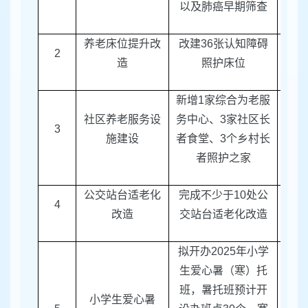
以及肺癌早期筛查
养老床位提升改
改建
36
张认知障碍
2
区民
造
照护床位
新增
1
家综合为老服
社区养老服务设
务中心、
3
家社区长
3
区民
施建设
者食堂、
3
个乡村长
者照护之家
公交站台适老化
完成不少于
10
处公
4
区建
改造
交站台适老化改造
拟开办
2025
年小学
生爱心暑（寒）托
班，暑托班预计开
小学生爱心暑