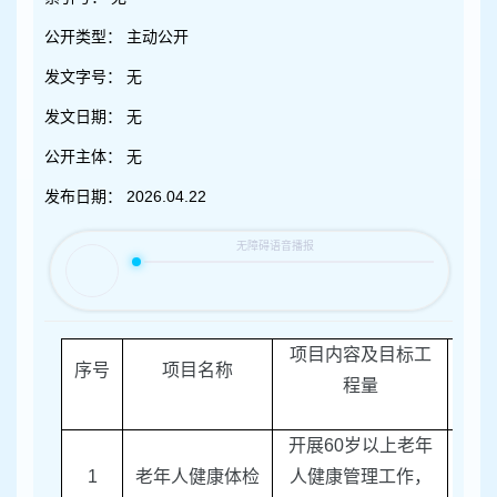
容
区
公开类型：
主动公开
域
发文字号：
无
发文日期：
无
公开主体：
无
发布日期：
2026.04.22
项目内容及目标工
序号
项目名称
责任
程量
开展
60
岁以上老年
1
老年人健康体检
人健康管理工作，
区卫