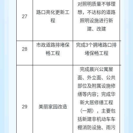
对照明质量不够理
路口亮化更新工
想，不达标的道路
27
区建
程
照明设施进行新
建、改建
市政道路排堵保
完成
3
个拥堵路口排
28
区建
畅工程
堵保畅工程
完成晨兴公寓屋
面、外立面、公共
部位及附属设施修
缮等内容；完成华
区
新大居修缮工程
29
美丽家园改造
局
、
（一期），主要包
括新建非机动车车
棚消防设施、雨污