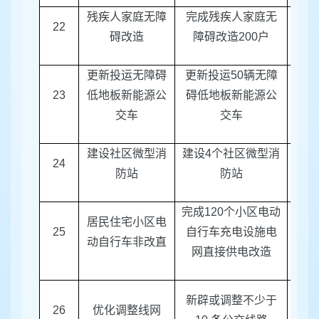
残疾人家庭无障
完成残疾人家庭无
22
区
碍改造
障碍改造
200
户
更新投运无障碍
更新投运
50
辆无障
23
低地板新能源公
碍低地板新能源公
区建
交车
交车
建设社区微型消
建设
4
个社区微型消
消防
24
防站
防站
完成
120
个小区电动
居民住宅小区电
区电
25
自行车充电设施电
动自行车非改直
行车
网直接供电改造
新辟或调整不少于
26
优化调整线网
区建