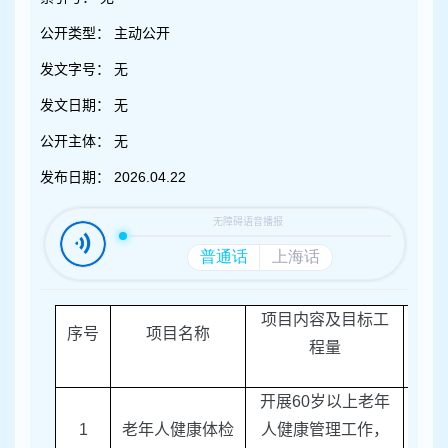
容
区
公开类型：
主动公开
域
发文字号：
无
发文日期：
无
公开主体：
无
发布日期：
2026.04.22
项目内容及目标工
序号
项目名称
责任
程量
开展
60
岁以上老年
1
老年人健康体检
人健康管理工作，
区卫