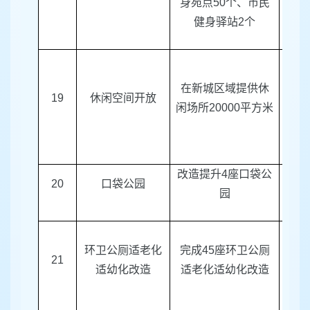
身苑点
50
个、市民
健身驿站
2
个
在新城区域提供休
19
休闲空间开放
新城
闲场所
20000
平方米
改造提升
4
座口袋公
20
口袋公园
区绿
园
环卫公厕适老化
完成
45
座环卫公厕
21
区绿
适幼化改造
适老化适幼化改造