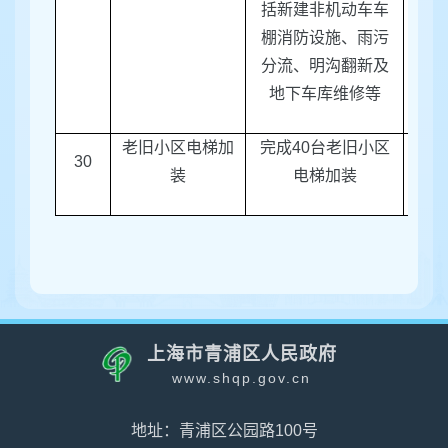
括新建非机动车车
棚消防设施、雨污
分流、明沟翻新及
地下车库维修等
老旧小区电梯加
完成
40
台老旧小区
30
区房
装
电梯加装
上海市青浦区人民政府
www.shqp.gov.cn
地址：青浦区公园路100号