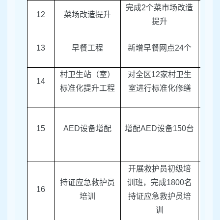
完成
2
个菜市场改造
12
菜场改造提升
区商
提升
13
早餐工程
新增早餐网点
24
个
区商
村卫生站（室）
对全区
12
家村卫生
14
区卫
标准化提升工程
室进行标准化修缮
15
AED
设备增配
增配
AED
设备
150
台
区卫
开展救护员初级培
持证应急救护员
训班，完成
1800
名
区红
16
培训
持证应急救护员培
训