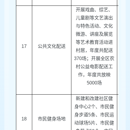
开展戏曲、综艺、
儿童剧等文艺演出
与特色活动、文化
微游、讲座及展览
等艺术教育活动进
17
公共文化配送
区文
村居，年度共配送
370
场；开展全区农
村公益电影配送工
作，年度共放映
5000
场
新建和改建社区健
身中心
2
个、市民健
身步道
5
条、市民运
18
市民健身场地
区体
动球场
5
片、市民健