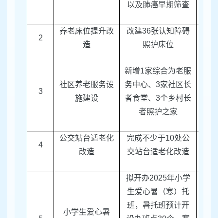
以及肺癌早期筛查
养老床位提升改
改建
36
张认知障碍
2
区民
造
照护床位
新增
1
家综合为老服
社区养老服务设
务中心、
3
家社区长
3
区民
施建设
者食堂、
3
个乡村长
者照护之家
公交站台适老化
完成不少于
10
处公
4
区建
改造
交站台适老化改造
拟开办
2025
年小学
生爱心暑（寒）托
班，暑托班预计开
小学生爱心暑