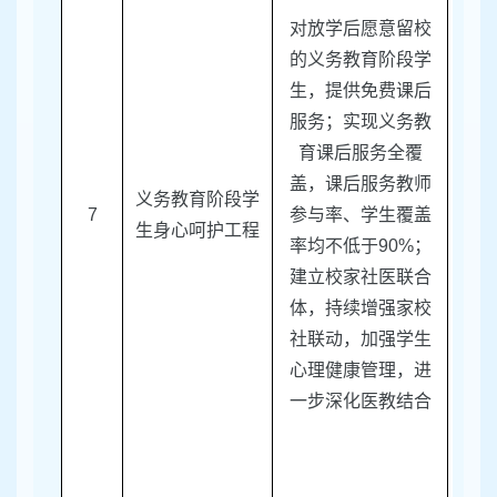
对放学后愿意留校
的义务教育阶段学
生，提供免费课后
服务；实现义务教
育课后服务全覆
盖，课后服务教师
义务教育阶段学
7
参与率、学生覆盖
区教
生身心呵护工程
率均不低于
90%
；
建立校家社医联合
体，持续增强家校
社联动，加强学生
心理健康管理，进
一步深化医教结合