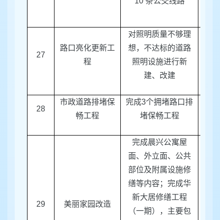
10
条公交线路
对照明质量不够理
路口亮化更新工
想，不达标的道路
27
区建
程
照明设施进行新
建、改建
市政道路排堵保
完成
3
个拥堵路口排
28
区建
畅工程
堵保畅工程
完成晨兴公寓屋
面、外立面、公共
部位及附属设施修
缮等内容；完成华
区
新大居修缮工程
29
美丽家园改造
局
、
（一期），主要包