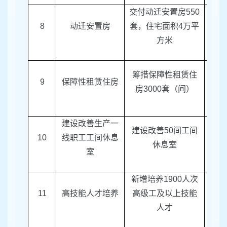
交付动迁安置房
550
区征
8
动迁安置房
套，住宅面积
4
万平
方米
筹措保障性租赁住
9
保障性租赁住房
区房
房
3000
套（间）
建设改善生产一
建设改善
50
间工间
10
线职工工间休息
总
休息室
室
新增培养
1900
人次
11
高技能人才培养
高级工及以上技能
区人
人才