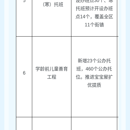
5
设办班点
30
个、寒
团
（寒）托班
托班预计开设办班
点
14
个，覆盖全区
11
个街镇
新增
23
个公办托
学龄前儿童善育
班，
460
个公办托
6
区教
工程
位。推进宝宝屋扩
优提质