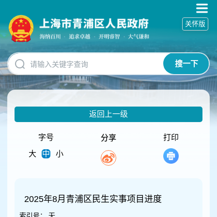
无
障
关怀版
碍
操
作
说
搜一下
明
跳
转
到
网
返回上一级
站
导
航
字号
打印
分享
区
大
中
小
跳
转
到
主
要
2025年8月青浦区民生实事项目进度
内
索引号：
无