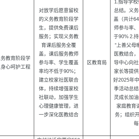
1.
指导学校
对放学后愿意留校
总结。义务
的义务教育阶段学
盖（共计
64
生，提供免费课后
师参与率、
服务；实现义务教
于
90% 2.
持
育课后服务全覆
“
上善父母
盖，课后服务教师
医教结合，
义务教育阶段学
参与率、学生覆盖
区教育局
导中心向社
生身心呵护工程
率均不低于
90%
；
家长等提供
建立校家社医联合
好
2025
年
体，持续增强家校
季活动总结
社联动，加强学生
灵成长加油
心理健康管理，进
家庭教育
一步深化医教结合
务；组织
每