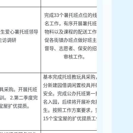
完成
33
个暑托班点位的线上报
名工作，有序开展暑托班相关
学生爱心暑托班领导
物料以及课程的配送工作。督
走访调研
促各街镇办班点做好班主任、
督导、志愿者、保安的招募与
审核工作。
基本完成托班教玩具采购，部
分新建园借调闲置校具并确保
具采购。开展托班
安全
。
完成
公办托班
第一批报
培训。
2.
第二季度完
名入园，后续将开展补充招
宝屋扩优提质。
生。按照工作方案要求，完成
15
个宝宝屋的扩优提质
工作。