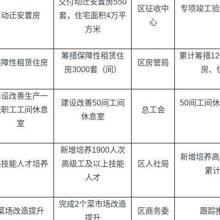
交付动迁安置房
550
区征收中
专项竣工验
动迁安置房
套，住宅面积
4
万平
心
方米
筹措保障性租赁住
累计筹措
12
保障性租赁住房
区房管局
房
3000
套（间）
房、
建设改善生产一
建设改善
50
间工间
50
间工间休
线职工工间休息
总工会
休息室
室
新增培养
1900
人次
新增培养高
高技能人才培养
高级工及以上技能
区人社局
累
人才
完成
2
个菜市场改造
菜场改造提升
区商务委
跟踪
提升