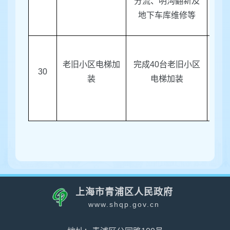
分流、明沟翻新及
地下车库维修等
老旧小区电梯加
完成
40
台老旧小区
30
区房
装
电梯加装
上海市青浦区人民政府
www.shqp.gov.cn