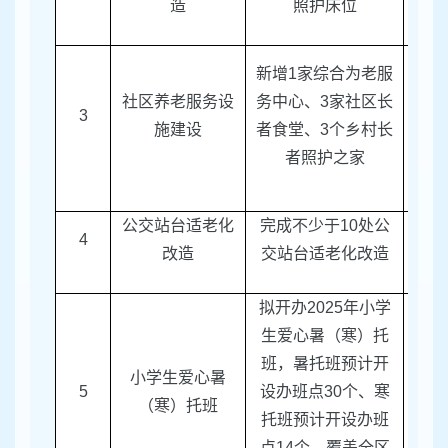
造
照护床位
新增
1
家综合为老服
社区养老服务设
务中心、
3
家社区长
3
区民
施建设
者食堂、
3
个乡村长
者照护之家
公交站台适老化
完成不少于
10
处公
4
区建
改造
交站台适老化改造
拟开办
2025
年小学
生爱心暑（寒）托
班，暑托班预计开
小学生爱心暑
5
设办班点
30
个、寒
团
（寒）托班
托班预计开设办班
点
14
个，覆盖全区