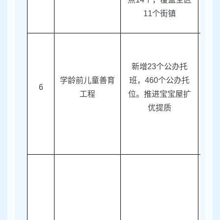
11
个街镇
新增
23
个公办托
学龄前儿童善育
班，
460
个公办托
6
区教
工程
位。推进宝宝屋扩
优提质