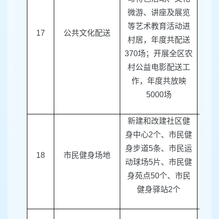
微游、讲座及展览
等艺术教育活动进
17
公共文化配送
区文
村居，年度共配送
370
场；开展全区农
村公益电影配送工
作，年度共放映
5000
场
新建和改建社区健
身中心
2
个、市民健
身步道
5
条、市民运
18
市民健身场地
区体
动球场
5
片、市民健
身苑点
50
个、市民
健身驿站
2
个