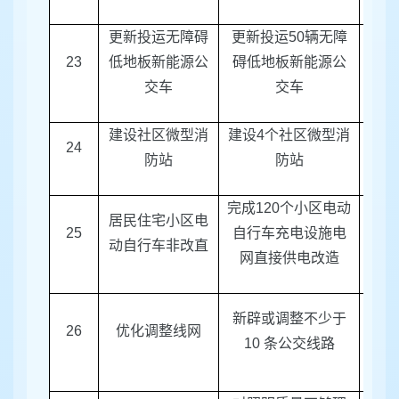
更新投运无障碍
更新投运
50
辆无障
23
低地板新能源公
碍低地板新能源公
区建
交车
交车
建设社区微型消
建设
4
个社区微型消
消防
24
防站
防站
完成
120
个小区电动
居民住宅小区电
区电
25
自行车充电设施电
动自行车非改直
行车
网直接供电改造
新辟或调整不少于
26
优化调整线网
区建
10
条公交线路