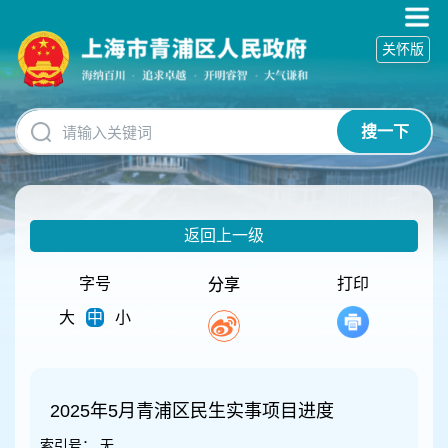
无
障
关怀版
碍
操
作
说
搜一下
明
跳
转
到
网
返回上一级
站
导
航
字号
打印
分享
区
大
中
小
跳
转
到
主
要
2025年5月青浦区民生实事项目进度
内
索引号：
无