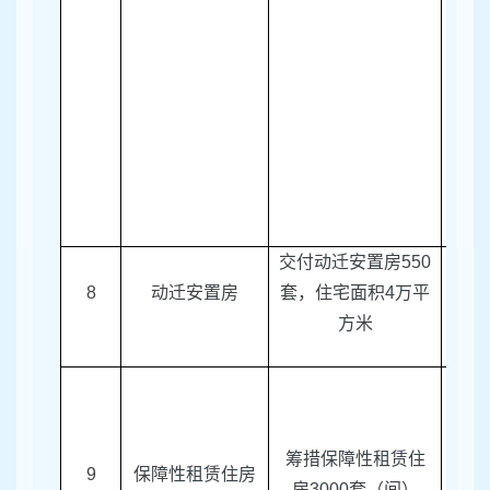
交付动迁安置房
550
区征
8
动迁安置房
套，住宅面积
4
万平
方米
筹措保障性租赁住
9
保障性租赁住房
区房
房
3000
套（间）