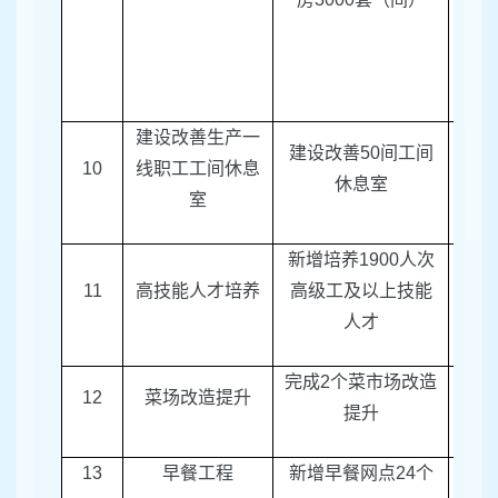
建设改善生产一
建设改善
50
间工间
10
线职工工间休息
总
休息室
室
新增培养
1900
人次
11
高技能人才培养
高级工及以上技能
区人
人才
完成
2
个菜市场改造
12
菜场改造提升
区商
提升
13
早餐工程
新增早餐网点
24
个
区商