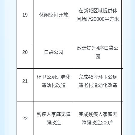
在新城区域提供休
19
休闲空间开放
新城
闲场所
20000
平方米
改造提升
4
座口袋公
20
口袋公园
区绿
园
环卫公厕适老化
完成
45
座环卫公厕
21
区绿
适幼化改造
适老化适幼化改造
残疾人家庭无障
完成残疾人家庭无
22
区
碍改造
障碍改造
200
户