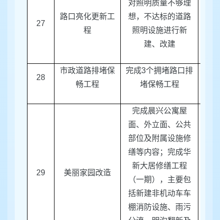
对照明质量不够理
路口亮化更新工
想，不达标的道路
27
区建
程
照明设施进行新
建、改建
市政道路排堵保
完成
3
个拥堵路口排
28
区建
畅工程
堵保畅工程
完成晨兴公寓屋
面、外立面、公共
部位及附属设施修
缮等内容；完成华
区
新大居修缮工程
29
美丽家园改造
局、
（一期），主要包
括新建非机动车车
棚消防设施、雨污