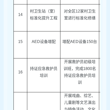
村卫生站（室）
对全区
12
家村卫生
14
区卫
标准化提升工程
室进行标准化修缮
15
AED
设备增配
增配
AED
设备
150
台
区卫
开展救护员初级培
持证应急救护员
训班，完成
1800
名
区红
16
培训
持证应急救护员培
训
开展戏曲、综艺、
儿童剧等文艺演出
与特色活动、文化