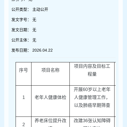
容
区
公开类型：
主动公开
域
发文字号：
无
发文日期：
无
公开主体：
无
发布日期：
2026.04.22
项目内容及目标工
序号
项目名称
责任
程量
开展
60
岁以上老年
1
老年人健康体检
人健康管理工作，
区卫
以及肺癌早期筛查
养老床位提升改
改建
36
张认知障碍
2
区民