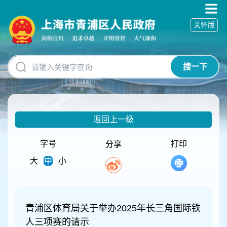
无
障
关怀版
碍
操
作
说
搜一下
明
跳
转
到
网
返回上一级
站
导
航
字号
打印
分享
区
大
中
小
跳
转
到
主
要
青浦区体育局关于举办2025年长三角国际铁
内
人三项赛的请示