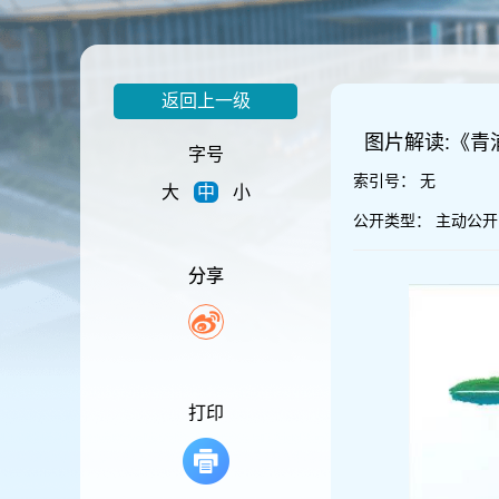
容
区
域
返回上一级
图片解读:《
字号
索引号：
无
大
中
小
公开类型：
主动公开
分享
打印