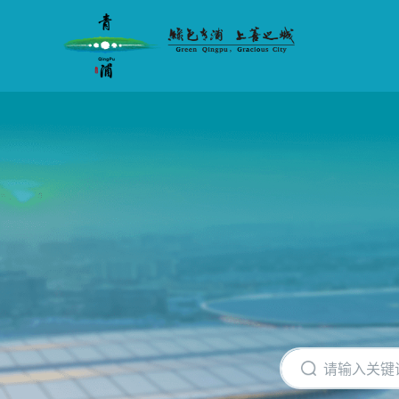
无
障
碍
操
作
说
明
跳
转
到
网
站
导
航
区
跳
转
到
主
要
内