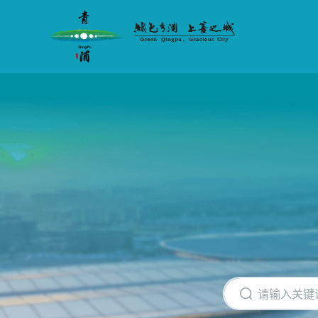
无
障
碍
操
作
说
明
跳
转
到
网
站
导
航
区
跳
转
到
主
要
内