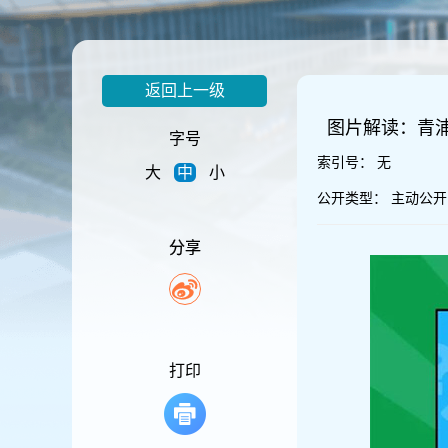
容
区
域
返回上一级
图片解读：青
字号
索引号：
无
大
中
小
公开类型：
主动公开
分享
打印