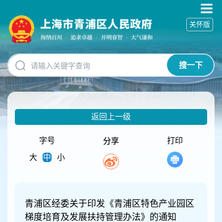
无
障
关怀版
碍
操
作
说
搜一下
明
跳
转
到
网
返回上一级
站
导
航
字号
打印
分享
区
大
中
小
跳
转
到
主
要
青浦区经委关于印发《青浦区特色产业园区
内
梯度培育及发展扶持管理办法》的通知