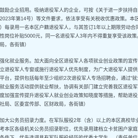
鼓励企业招用。吸纳退役军人的企业，可按《关于进一步扶持自
2023年第14号）等文件要求，依法享受有关税收优惠政策。
）每录用一名本区户籍退役军人，与其签订1年以上期限劳动合
性岗位补贴5000元，同一名退役军人3年内不得重复享受该政
局，各街镇）
强化就业服务。加大面向全区退役军人各项就业创业政策的宣传
立退役军人专窗或施行退役军人优先制度，为广大退役军人提供
平台，提供包括每年至少组织2次退役军人专场招聘会，通过“就业援
就业服务活动提供就业帮扶，协调有关部门建立完善我区退役军
度加强宣传提升退役军人就业创业政策知晓度等措施，帮助退役
社局、区委宣传部、区财政局，各街镇）
加大公务员招录力度。在军队服役2年（含）以上的本区高校毕
考本区各级机关公务员招录职位，优先录用建档立卡贫困户家庭
条件下，优先选调具有军队服役经历的优秀大学生。（责任单位