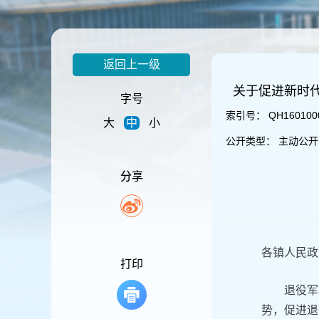
容
区
域
返回上一级
关于促进新时
字号
索引号：
QH160100
大
中
小
公开类型：
主动公开
分享
各镇人民政
打印
退役军
势，促进退