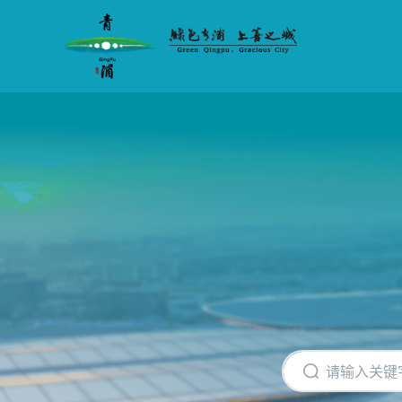
无
障
碍
操
作
说
明
跳
转
到
网
站
导
航
区
跳
转
到
主
要
内