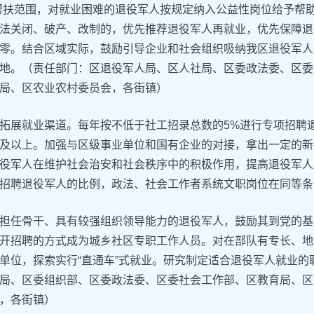
帮扶范围，对就业困难的退役军人按规定纳入公益性岗位给予帮
法关闭、破产、改制的，优先推荐退役军人再就业，优先保障退
零。结合区域实际，鼓励引导企业和社会组织吸纳我区退役军人
地。（责任部门：区退役军人局、区人社局、区委政法委、区委
局、区农业农村委员会，各街镇）
拓展就业渠道。每年按不低于社工招录总数的5%进行专项招聘退
及以上。加强与区级事业单位和国有企业的对接，拿出一定的新
役军人在维护社会治安和社会秩序中的积极作用，提高退役军人
招聘退役军人的比例，政法、社会工作者系统文职岗位在同等条
担任骨干、具有较强组织领导能力的退役军人，鼓励其到党的基
开招聘的方式成为城乡社区专职工作人员。对在部队有专长、地
单位，探索实行“直通车”式就业。研究制定适合退役军人就业
局、区委组织部、区委政法委、区委社会工作部、区教育局、区
，各街镇）