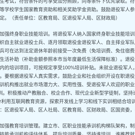
生考试，符合条件的可享受加分照顾，同等条件下优先录取。符
等学校学生国家教育资助和相关奖助学金资助。鼓励退役军人参
定。（责任单位：区教育局、区退役军人局、区财政局）
加强终身职业技能培训。将退役军人纳入国家终身职业技能培训
织自主就业退役士兵、逐月领取退役金退役军人、自主择业军队
兵可在达到法定退休年龄前接受一次免费（免培训费、免住宿费
生活补助（补助金额参照本市当年度最低生活保障标准）。退役
内的培训项目，可按规定享受100%培训补贴。未就业退役军人
。要根据退役军人真实需求，鼓励企业和社会组织开设在职退役
训机构推出就业市场潜力大、实用性强、受退役军人欢迎的职业技
培训。积极推动产教融合、校企合作、现代企业新型学徒制，坚持
分利用互联网教育资源，探索开发线上学习和线下实训相结合培
：区退役军人局、区人社局、区教育局、区财政局、区国资委，
加强教育培训管理。建立市、区职业技能承训机构梯队架构，制
技能承训机构评估体系，提升培训质量。坚持谁培训、谁推荐就