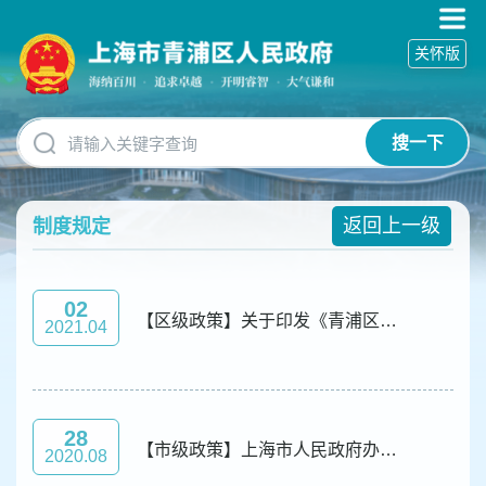
无
障
关怀版
碍
操
作
说
搜一下
明
跳
转
到
返回上一级
制度规定
网
站
导
02
航
【区级政策】关于印发《青浦区重大行政决策程序规定》及《青浦区重大行政决策事项目录管理办法》等五个配套文件的通知
2021.04
区
跳
转
到
主
28
要
【市级政策】上海市人民政府办公厅关于印发《上海市重大行政决策事项目录管理办法》等七个重大行政决策程序规定配套文件的通知
2020.08
内