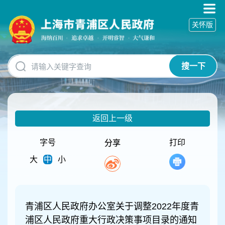
无
障
关怀版
碍
操
作
说
搜一下
明
跳
转
到
网
返回上一级
站
导
航
字号
打印
分享
区
大
中
小
跳
转
到
主
要
青浦区人民政府办公室关于调整2022年度青
内
浦区人民政府重大行政决策事项目录的通知