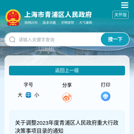
无
障
关怀版
碍
操
作
说
搜一下
明
跳
转
到
网
返回上一级
站
导
航
字号
打印
分享
区
大
中
小
跳
转
到
主
要
关于调整2023年度青浦区人民政府重大行政
内
决策事项目录的通知