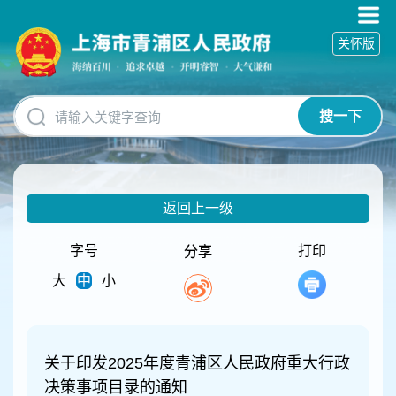
无
障
关怀版
碍
操
作
说
搜一下
明
跳
转
到
网
返回上一级
站
导
航
字号
打印
分享
区
大
中
小
跳
转
到
主
要
关于印发2025年度青浦区人民政府重大行政
内
决策事项目录的通知