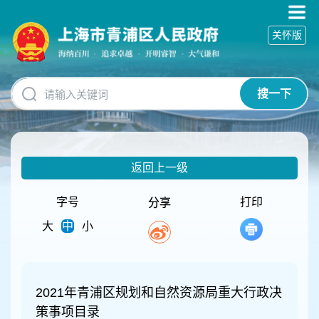
无
障
关怀版
碍
操
作
说
搜一下
明
跳
转
到
网
返回上一级
站
导
航
字号
打印
分享
区
大
中
小
跳
转
到
主
要
2021年青浦区规划和自然资源局重大行政决
内
策事项目录