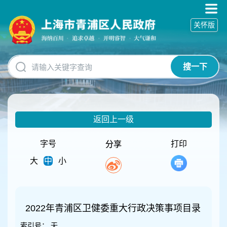
无
障
关怀版
碍
操
作
说
搜一下
明
跳
转
到
网
返回上一级
站
导
航
字号
打印
分享
区
大
中
小
跳
转
到
主
要
2022年青浦区卫健委重大行政决策事项目录
内
索引号：
无