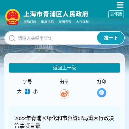
无
障
关怀版
碍
操
作
说
搜一下
明
跳
转
到
网
返回上一级
站
导
航
字号
打印
分享
区
大
中
小
跳
转
到
主
要
2022年青浦区绿化和市容管理局重大行政决
内
策事项目录