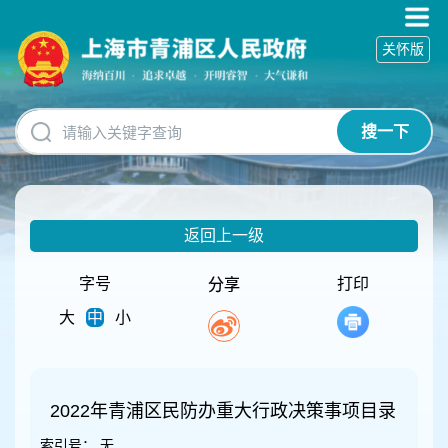
无
障
关怀版
碍
操
作
说
搜一下
明
跳
转
到
网
返回上一级
站
导
航
字号
打印
分享
区
大
中
小
跳
转
到
主
要
2022年青浦区民防办重大行政决策事项目录
内
索引号：
无