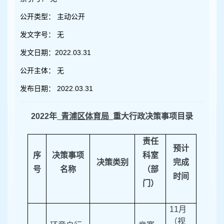
容
区
公开类型：
主动公开
域
发文字号：
无
发文日期：
2022.03.31
公开主体：
无
发布日期：
2022.03.31
202
2
年
青浦区体育局
重大行政决策事项目录
责任
预计
序
决策事项
科室
决策类别
完成
号
名称
（部
时间
门）
1
1
月
（视