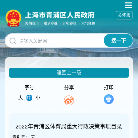
无
障
关怀版
碍
操
作
说
搜一下
明
跳
转
到
网
返回上一级
站
导
航
字号
打印
分享
区
大
中
小
跳
转
到
主
要
2022年青浦区体育局重大行政决策事项目录
内
索引号：
无