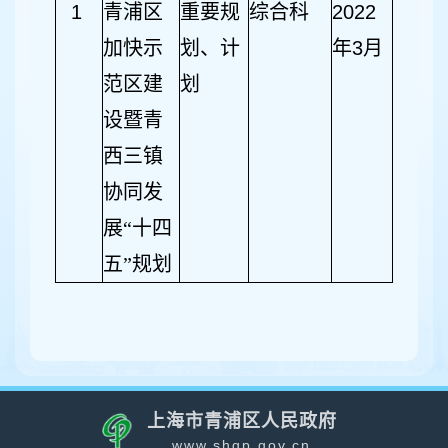
1
青浦区
重要规
综合科
2022
加快示
划、计
年
3
月
范区建
划
设暨青
西三镇
协同发
展“十四
五”规划
上海市青浦区人民政府
www.shqp.gov.cn