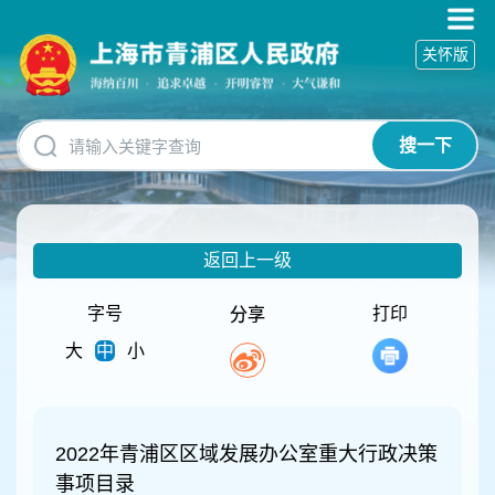
无
障
关怀版
碍
操
作
说
搜一下
明
跳
转
到
网
返回上一级
站
导
航
字号
打印
分享
区
大
中
小
跳
转
到
主
要
2022年青浦区区域发展办公室重大行政决策
内
事项目录