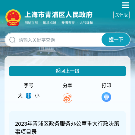
无
障
关怀版
碍
操
作
说
搜一下
明
跳
转
到
网
返回上一级
站
导
航
字号
打印
分享
区
大
中
小
跳
转
到
主
要
2023年青浦区政务服务办公室重大行政决策
内
事项目录