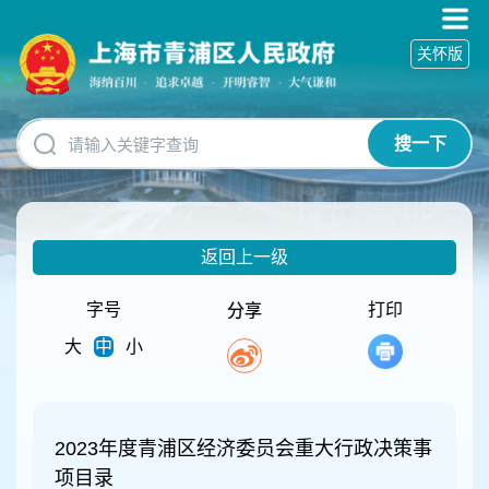
无
障
关怀版
碍
操
作
说
搜一下
明
跳
转
到
网
返回上一级
站
导
航
字号
打印
分享
区
大
中
小
跳
转
到
主
要
2023年度青浦区经济委员会重大行政决策事
内
项目录