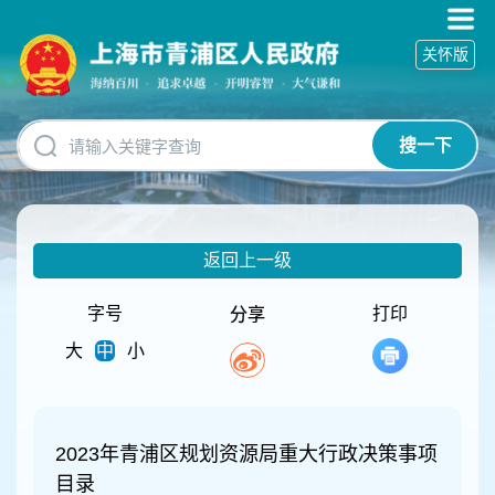
无
障
关怀版
碍
操
作
说
搜一下
明
跳
转
到
网
返回上一级
站
导
航
字号
打印
分享
区
大
中
小
跳
转
到
主
要
2023年青浦区规划资源局重大行政决策事项
内
目录