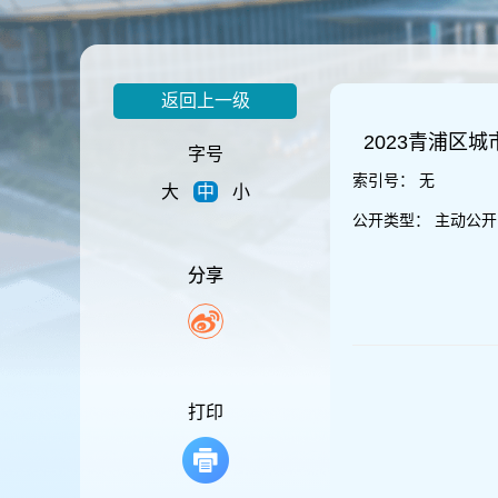
容
区
域
返回上一级
2023青浦区
字号
索引号：
无
大
中
小
公开类型：
主动公开
分享
打印