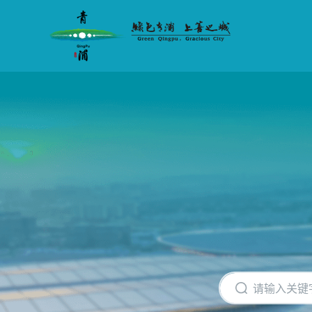
无
障
碍
操
作
说
明
跳
转
到
网
站
导
航
区
跳
转
到
主
要
内