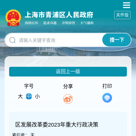
无
障
关怀版
碍
操
作
说
搜一下
明
跳
转
到
网
返回上一级
站
导
航
字号
打印
分享
区
大
中
小
跳
转
到
主
要
区发展改革委2023年重大行政决策
内
索引号：
无