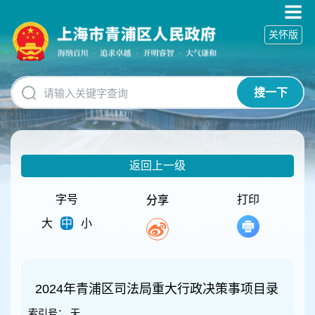
无
障
关怀版
碍
操
作
说
搜一下
明
跳
转
到
网
返回上一级
站
导
航
字号
打印
分享
区
大
中
小
跳
转
到
主
要
2024年青浦区司法局重大行政决策事项目录
内
索引号：
无