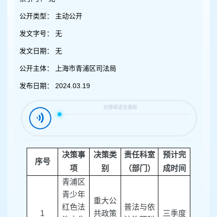
容
区
公开类型：
主动公开
域
发文字号：
无
发文日期：
无
公开主体：
上海市青浦区司法局
发布日期：
2024.03.19
决策事
决策类
责任科室
预计完
序号
项
别
（部门）
成时间
青浦区
青少年
重大公
红色法
普法与依
1
共政策
三季度