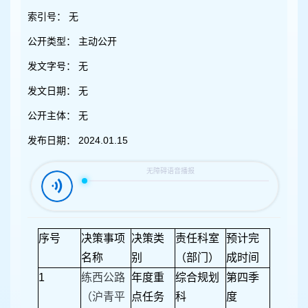
容
区
索引号：
无
域
公开类型：
主动公开
发文字号：
无
发文日期：
无
公开主体：
无
发布日期：
2024.01.15
序号
决策事项
决策类
责任科室
预计完
名称
别
（部门）
成时间
1
练西公路
年度重
综合规划
第四季
（沪青平
点任务
科
度