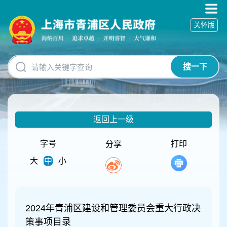
无
障
关怀版
碍
操
作
说
搜一下
明
跳
转
到
网
返回上一级
站
导
航
字号
打印
分享
区
大
中
小
跳
转
到
主
要
2024年青浦区建设和管理委员会重大行政决
内
策事项目录