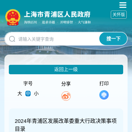
无
障
关怀版
碍
操
作
说
搜一下
明
跳
转
到
网
返回上一级
站
导
航
字号
打印
分享
区
大
中
小
跳
转
到
主
要
2024年青浦区发展改革委重大行政决策事项
内
目录