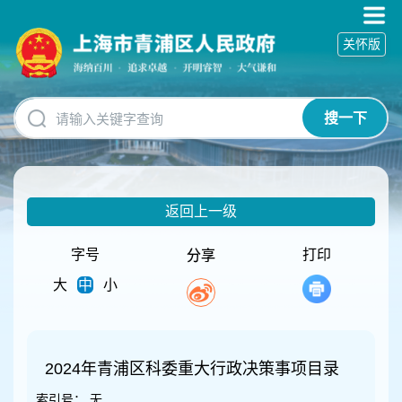
无
障
关怀版
碍
操
作
说
搜一下
明
跳
转
到
网
返回上一级
站
导
航
字号
打印
分享
区
大
中
小
跳
转
到
主
要
2024年青浦区科委重大行政决策事项目录
内
索引号：
无