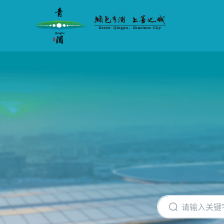
无
障
碍
操
作
说
明
跳
转
到
网
站
导
航
区
跳
转
到
主
要
内