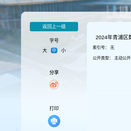
容
区
域
返回上一级
2024年青浦
字号
索引号：
无
大
中
小
公开类型：
主动公开
分享
打印