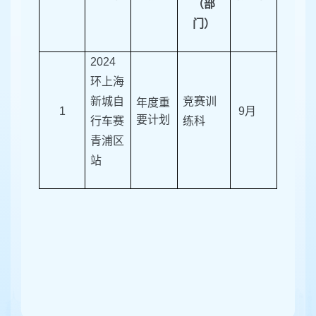
（部
门）
2024
环上海
新城自
竞赛训
年度重
1
9
月
要计划
行车赛
练科
青浦区
站