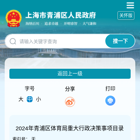
无
障
关怀版
碍
操
作
说
搜一下
明
跳
转
到
网
返回上一级
站
导
航
字号
打印
分享
区
大
中
小
跳
转
到
主
要
2024年青浦区体育局重大行政决策事项目录
内
索引号：
无