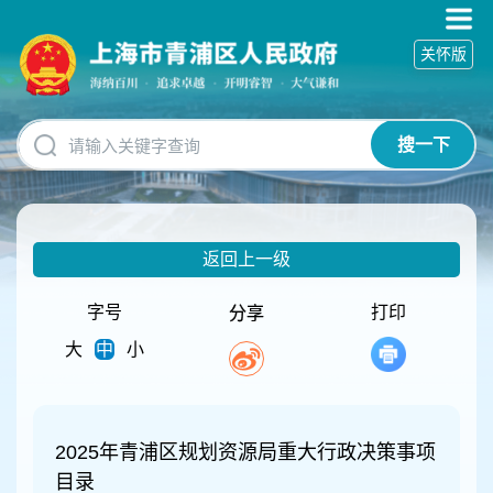
无
障
关怀版
碍
操
作
说
搜一下
明
跳
转
到
网
返回上一级
站
导
航
字号
打印
分享
区
大
中
小
跳
转
到
主
要
2025年青浦区规划资源局重大行政决策事项
内
目录