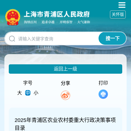
无
障
关怀版
碍
操
作
说
搜一下
明
跳
转
到
网
返回上一级
站
导
航
字号
打印
分享
区
大
中
小
跳
转
到
主
要
2025年青浦区农业农村委重大行政决策事项
内
目录