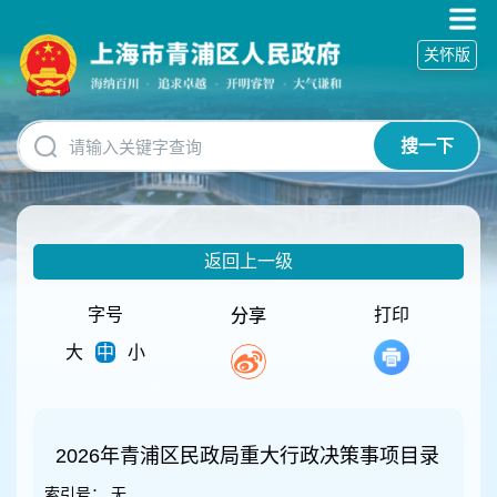
无
障
关怀版
碍
操
作
说
搜一下
明
跳
转
到
网
返回上一级
站
导
航
字号
打印
分享
区
大
中
小
跳
转
到
主
要
2026年青浦区民政局重大行政决策事项目录
内
索引号：
无