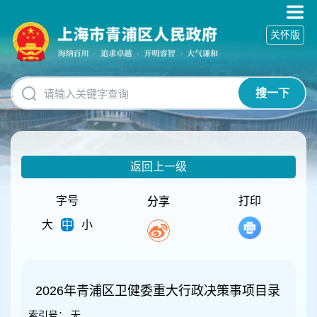
无
障
关怀版
碍
操
作
说
搜一下
明
跳
转
到
网
返回上一级
站
导
航
字号
打印
分享
区
大
中
小
跳
转
到
主
要
2026年青浦区卫健委重大行政决策事项目录
内
索引号：
无