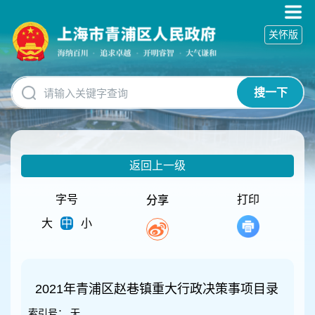
无
障
关怀版
碍
操
作
说
搜一下
明
跳
转
到
网
返回上一级
站
导
航
字号
打印
分享
区
大
中
小
跳
转
到
主
要
2021年青浦区赵巷镇重大行政决策事项目录
内
索引号：
无