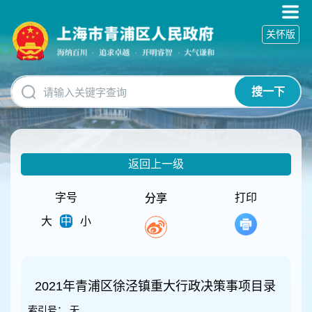
无
障
关怀版
碍
操
作
说
搜一下
明
跳
转
到
网
返回上一级
站
导
航
字号
打印
分享
区
大
中
小
跳
转
到
主
要
2021年青浦区徐泾镇重大行政决策事项目录
内
索引号：
无