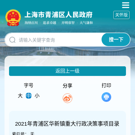
无
障
关怀版
碍
操
作
说
搜一下
明
跳
转
到
网
返回上一级
站
导
航
字号
打印
分享
区
大
中
小
跳
转
到
主
要
2021年青浦区华新镇重大行政决策事项目录
内
索引号：
无