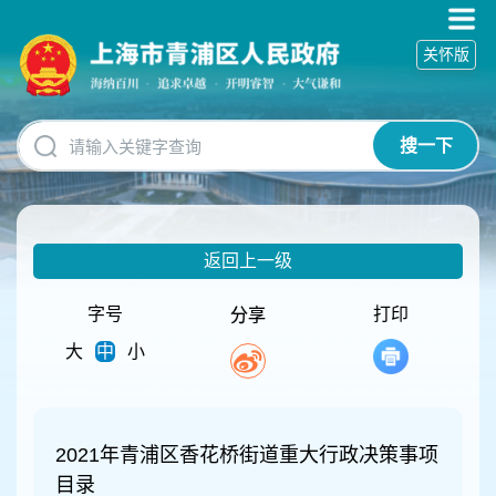
无
障
关怀版
碍
操
作
说
搜一下
明
跳
转
到
网
返回上一级
站
导
航
字号
打印
分享
区
大
中
小
跳
转
到
主
要
2021年青浦区香花桥街道重大行政决策事项
内
目录