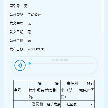
容
区
索引号：
无
域
公开类型：
主动公开
发文字号：
无
发文日期：
无
公开主体：
无
发布日期：
2021.03.31
决
决
责任科
预计
序号
策事项名
策类别
室（部
完成时间
称
门）
香花桥
经济发展
社区发
20