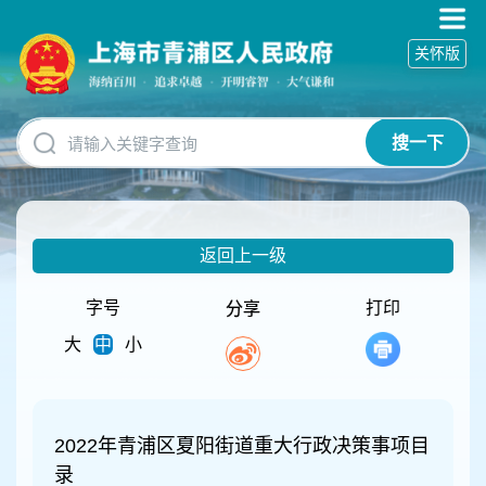
无
障
关怀版
碍
操
作
说
搜一下
明
跳
转
到
网
返回上一级
站
导
航
字号
打印
分享
区
大
中
小
跳
转
到
主
要
2022年青浦区夏阳街道重大行政决策事项目
内
录