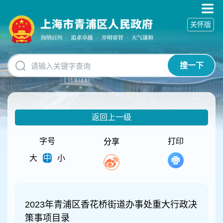
无
障
关怀版
碍
操
作
说
搜一下
明
跳
转
到
网
返回上一级
站
导
航
字号
打印
分享
区
大
中
小
跳
转
到
主
要
2023年青浦区香花桥街道办事处重大行政决
内
策事项目录