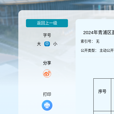
容
区
域
返回上一级
2024年青浦
字号
索引号：
无
大
中
小
公开类型：
主动公开
分享
序号
打印