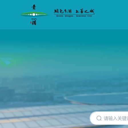
无
障
碍
操
作
说
明
跳
转
到
网
站
导
航
区
跳
转
到
主
要
内