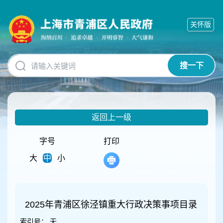
无
障
关怀版
碍
操
作
说
搜一下
明
跳
转
到
网
返回上一级
站
导
航
字号
打印
区
大
中
小
跳
转
到
主
要
2025年青浦区徐泾镇重大行政决策事项目录
内
索引号：
无