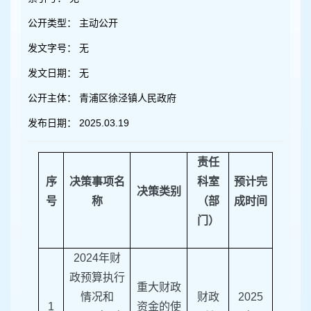
容
区
公开类型：
主动公开
域
发文字号：
无
发文日期：
无
公开主体：
青浦区徐泾镇人民政府
发布日期：
2025.03.19
责任
序
决策事项名
科室
预计完
决策类别
号
称
（部
成时间
门）
202
4
年财
政预算执行
重大财政
情况和
财政
2025
1
资金的使