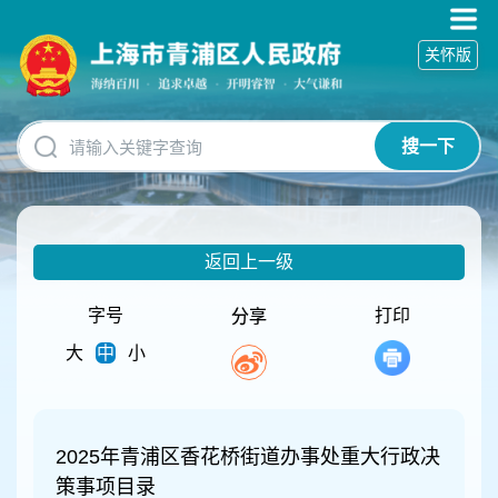
无
障
关怀版
碍
操
作
说
搜一下
明
跳
转
到
网
返回上一级
站
导
航
字号
打印
分享
区
大
中
小
跳
转
到
主
要
2025年青浦区香花桥街道办事处重大行政决
内
策事项目录