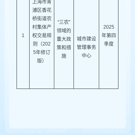
上海市青
浦区香花
桥街道农
“三农”
村集体产
202
5
领域的
1
权交易规
年第四
城市建设
重大政
则（202
季度
管理事务
策和措
5年修订
中心
施
版）